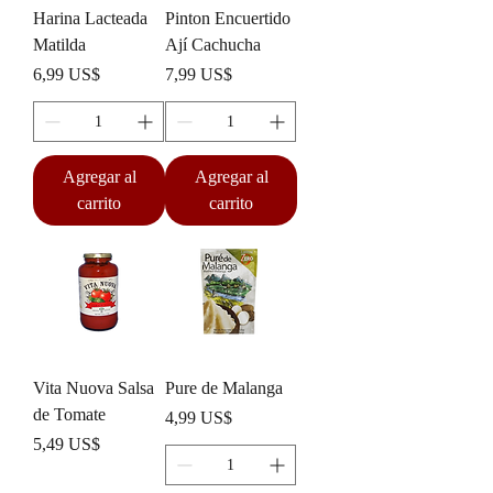
Harina Lacteada
Pinton Encuertido
Matilda
Ají Cachucha
Precio
Precio
6,99 US$
7,99 US$
Agregar al
Agregar al
carrito
carrito
Vita Nuova Salsa
Pure de Malanga
de Tomate
Precio
4,99 US$
Precio
5,49 US$