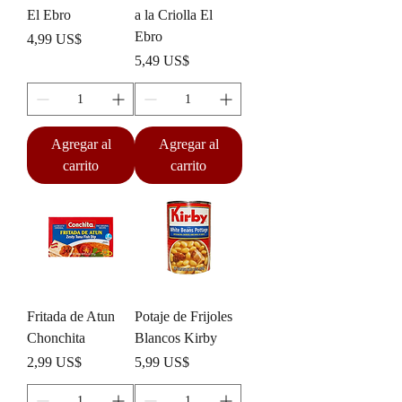
El Ebro
a la Criolla El
Ebro
Precio
4,99 US$
Precio
5,49 US$
Agregar al
Agregar al
carrito
carrito
Fritada de Atun
Potaje de Frijoles
Chonchita
Blancos Kirby
Precio
Precio
2,99 US$
5,99 US$