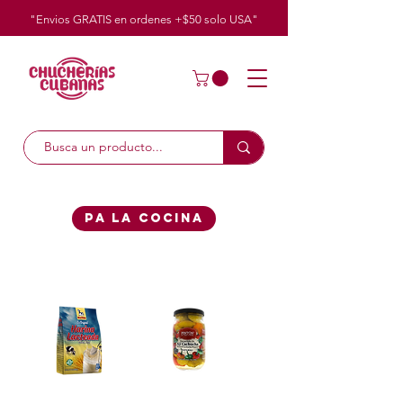
"Envios GRATIS en ordenes +$50
solo
USA"
Pa La cocina