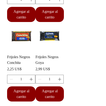
Agregar al
Agregar al
carrito
carrito
Frijoles Negros
Frijoles Negros
Conchita
Goya
Precio
Precio
2,25 US$
2,99 US$
Agregar al
Agregar al
carrito
carrito