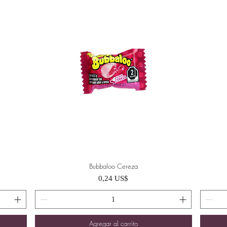
Bubbaloo Cereza
Vista rápida
Precio
0,24 US$
Agregar al carrito