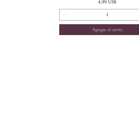
Precio
4,99 US$
Agregar al carrito