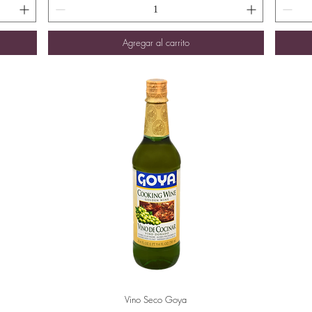
Agregar al carrito
Vino Seco Goya
Vista rápida