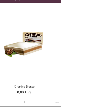
Cremino Blanco
Vista rápida
Precio
0,89 US$