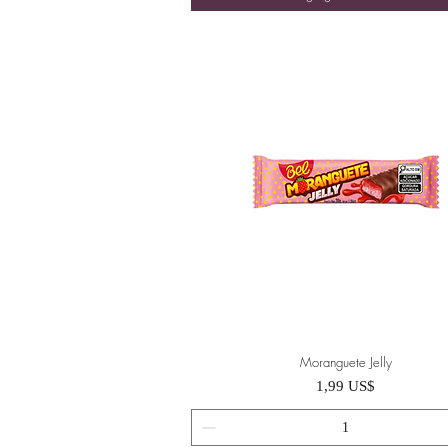
Moranguete Jelly
Vista rápida
Precio
1,99 US$