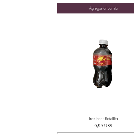
Agregar al carrito
Iron Beer Botellita
Vista rápida
Precio
0,99 US$