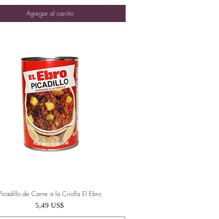
Agregar al carrito
Picadillo de Carne a la Criolla El Ebro
Vista rápida
Precio
5,49 US$