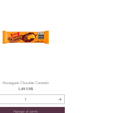
Moranguete Chocolate Caramelo
Vista rápida
Precio
1,49 US$
Agregar al carrito