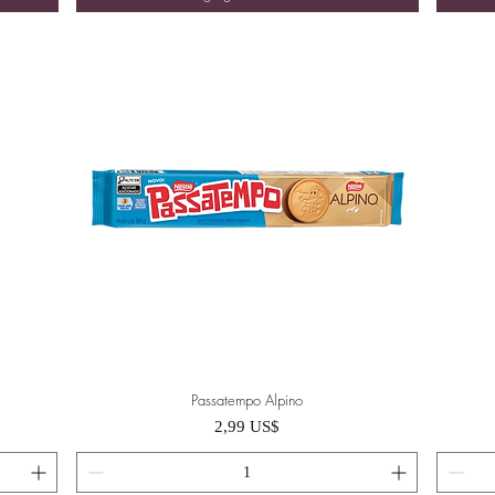
Passatempo Alpino
Vista rápida
Precio
2,99 US$