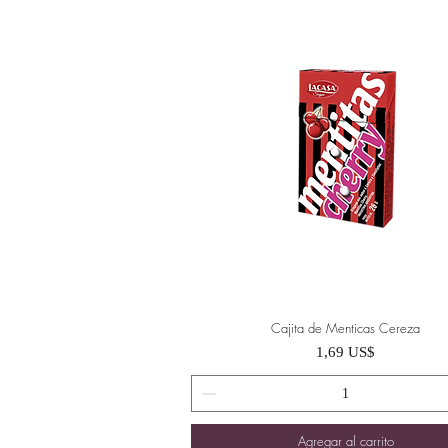
Cajita de Menticas Cereza
Vista rápida
Precio
1,69 US$
Agregar al carrito