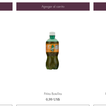
Agregar al carrito
Piñita Botellita
Vista rápida
Precio
0,99 US$