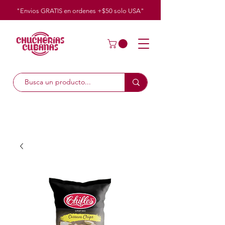
"Envios GRATIS en ordenes +$50
solo
USA"