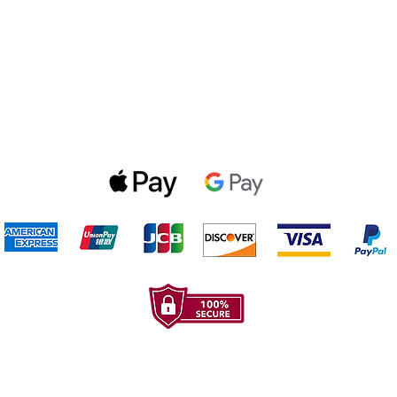
Politica de privacidad
Gift Cards
Optin Form
Aceptamos los siguientes metodos de pago: