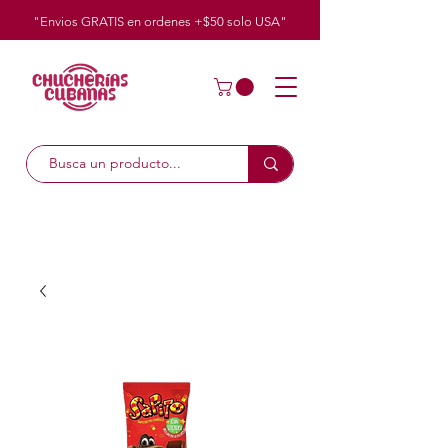
"Envios GRATIS en ordenes +$50
solo
USA"