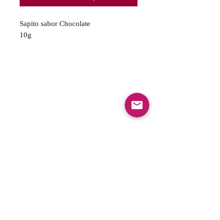
Sapito sabor Chocolate
10g
FAQ
Envios y Devoluciones
Politica de privacidad
Gift Cards
Optin Form
Aceptamos los siguientes metodos de pago: