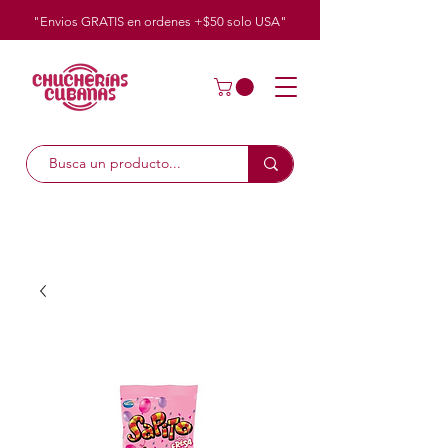
"Envios GRATIS en ordenes +$50
solo
USA"