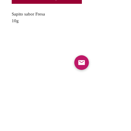
Sapito sabor Fresa
10g
FAQ
Envios y Devoluciones
Politica de privacidad
Gift Cards
Optin Form
Aceptamos los siguientes metodos de pago: