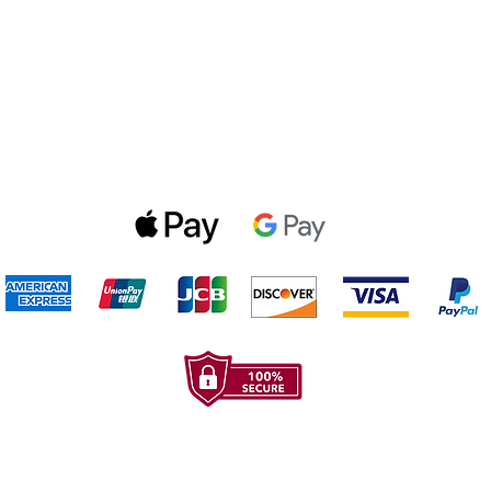
Politica de privacidad
Gift Cards
Optin Form
Aceptamos los siguientes metodos de pago: