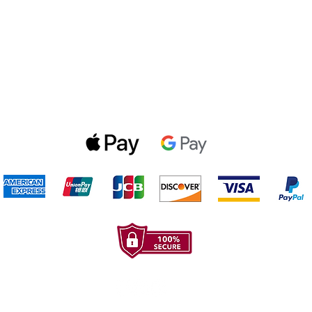
Politica de privacidad
Gift Cards
Optin Form
Aceptamos los siguientes metodos de pago: