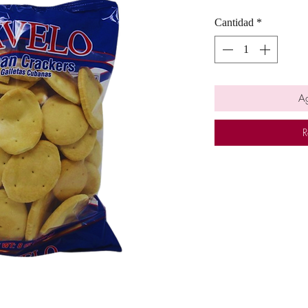
Cantidad
*
Ag
R