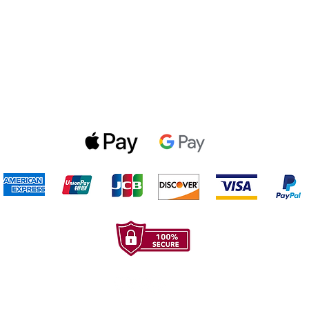
Politica de privacidad
Gift Cards
Optin Form
Aceptamos los siguientes metodos de pago: