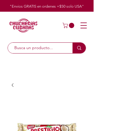
"Envios GRATIS en ordenes +$50
solo
USA"