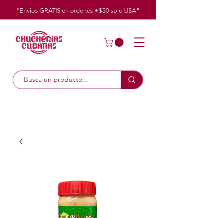
"Envios GRATIS en ordenes +$50
solo
USA"