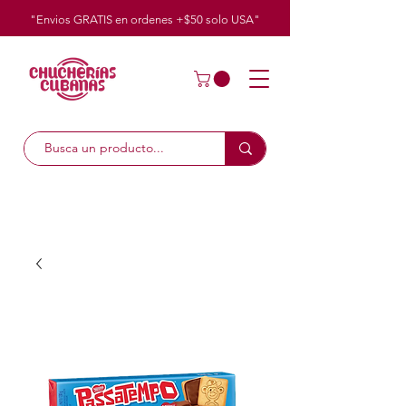
"Envios GRATIS en ordenes +$50
solo
USA"