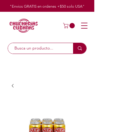
"Envios GRATIS en ordenes +$50
solo
USA"