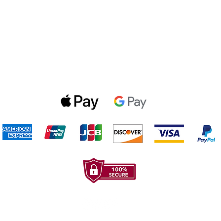
Politica de privacidad
Gift Cards
Optin Form
Aceptamos los siguientes metodos de pago: