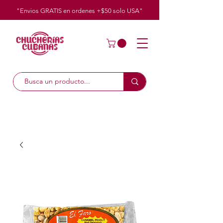
"Envios GRATIS en ordenes +$50
solo
USA"