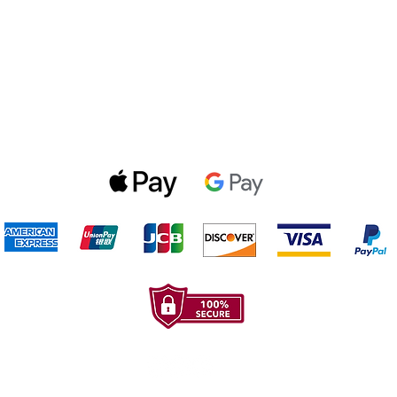
Politica de privacidad
Gift Cards
Optin Form
Aceptamos los siguientes metodos de pago: