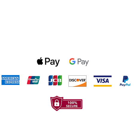
Politica de privacidad
Gift Cards
Optin Form
Aceptamos los siguientes metodos de pago: