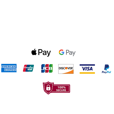
Politica de privacidad
Gift Cards
Optin Form
Aceptamos los siguientes metodos de pago: