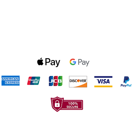
Politica de privacidad
Gift Cards
Optin Form
Aceptamos los siguientes metodos de pago: