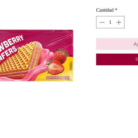
Cantidad
*
Ag
R