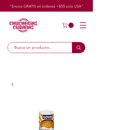
"Envios GRATIS en ordenes +$50
solo
USA"