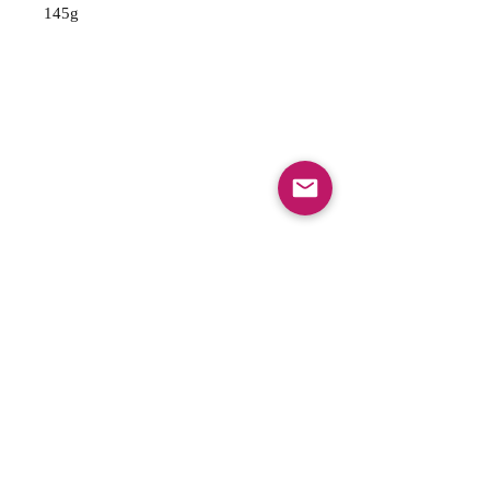
145g
FAQ
Envios y Devoluciones
Politica de privacidad
Gift Cards
Optin Form
Aceptamos los siguientes metodos de pago: