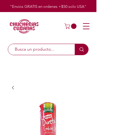
"Envios GRATIS en ordenes +$50
solo
USA"