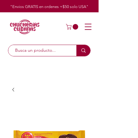
"Envios GRATIS en ordenes +$50
solo
USA"