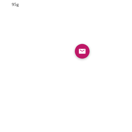
95g
FAQ
Envios y Devoluciones
Politica de privacidad
Gift Cards
Optin Form
Aceptamos los siguientes metodos de pago: