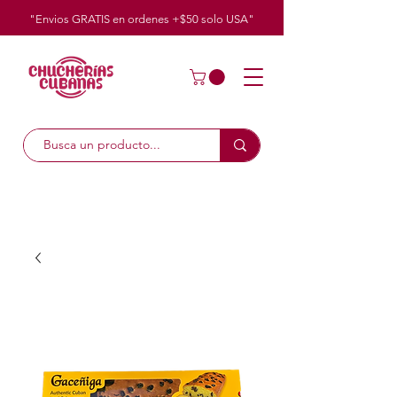
"Envios GRATIS en ordenes +$50
solo
USA"