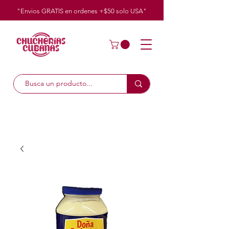
"Envios GRATIS en ordenes +$50
solo
USA"