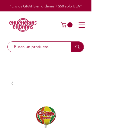
"Envios GRATIS en ordenes +$50
solo
USA"