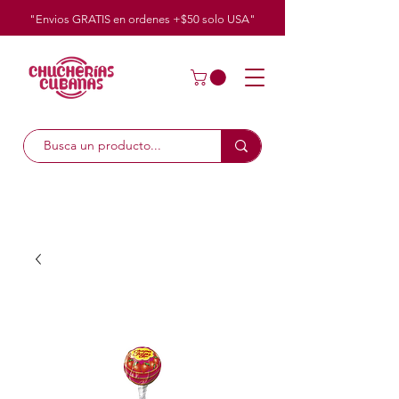
"Envios GRATIS en ordenes +$50
solo
USA"