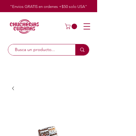
"Envios GRATIS en ordenes +$50
solo
USA"