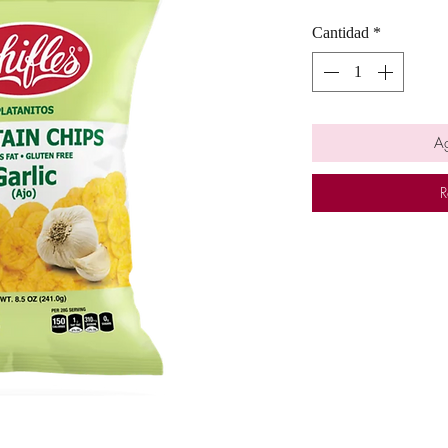
Cantidad
*
Ag
R