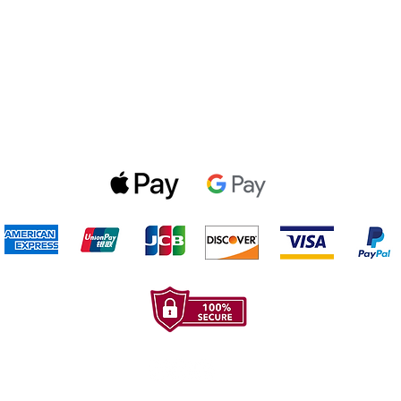
Politica de privacidad
Gift Cards
Optin Form
Aceptamos los siguientes metodos de pago: