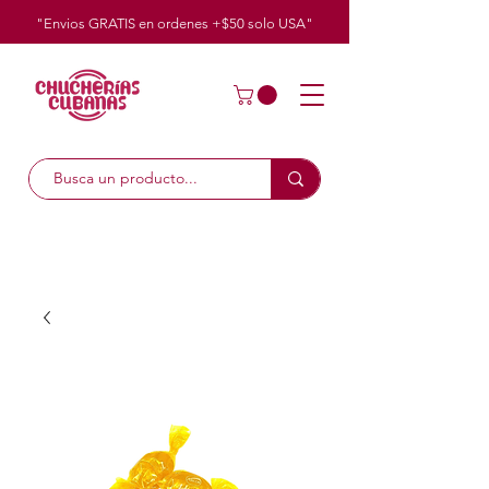
"Envios GRATIS en ordenes +$50
solo
USA"