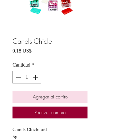
Canels Chicle
Precio
0,18 US$
Cantidad
*
Agregar al carrito
Realizar compra
Canels Chicle u/d
5g