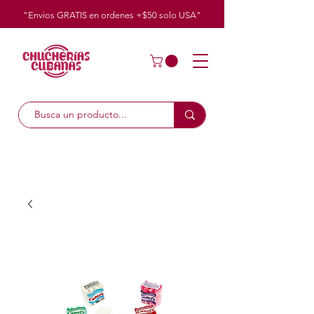
"Envios GRATIS en ordenes +$50
solo
USA"