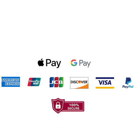
Politica de privacidad
Gift Cards
Optin Form
Aceptamos los siguientes metodos de pago: