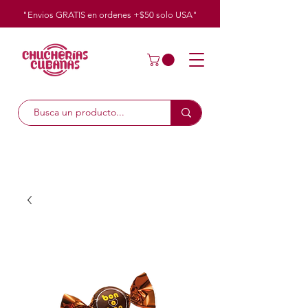
"Envios GRATIS en ordenes +$50
solo
USA"