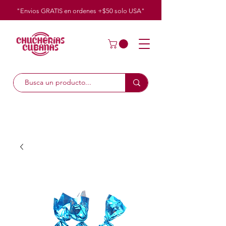
"Envios GRATIS en ordenes +$50
solo
USA"