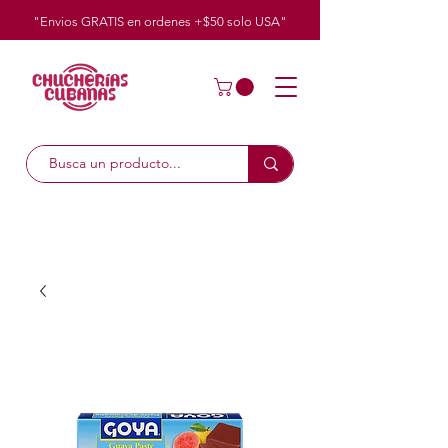
"Envios GRATIS en ordenes +$50
solo
USA"